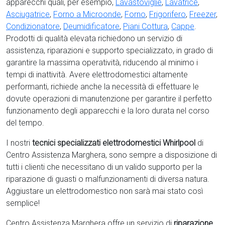
apparecchi quali, per esempio,
Lavastoviglie
,
Lavatrice
,
Asciugatrice
,
Forno a Microonde
,
Forno
,
Frigorifero
,
Freezer
,
Condizionatore
,
Deumidificatore
,
Piani Cottura
,
Cappe
.
Prodotti di qualità elevata richiedono un servizio di
assistenza, riparazioni e supporto specializzato, in grado di
garantire la massima operatività, riducendo al minimo i
tempi di inattività. Avere elettrodomestici
altamente
performanti, richiede anche la necessità di effettuare le
dovute operazioni di manutenzione per garantire il perfetto
funzionamento degli apparecchi e la loro durata nel corso
del tempo.
I nostri
tecnici specializzati elettrodomestici Whirlpool
di
Centro Assistenza Marghera, sono sempre a disposizione di
tutti i clienti che necessitano di un valido supporto per la
riparazione di guasti o malfunzionamenti di diversa natura.
Aggiustare un elettrodomestico non sarà mai stato così
semplice!
Centro Assistenza Marghera offre un servizio di
riparazione