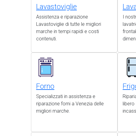
Lavastoviglie
Lava
Assistenza e riparazione
I nost
Lavastoviglie di tutte le migliori
lavatr
marche in tempi rapidi e costi
frontal
contenuti.
dimen
Forno
Frig
Specializzati in assistenza e
Riparia
riparazione forni a Venezia delle
liber
migliori marche.
incas