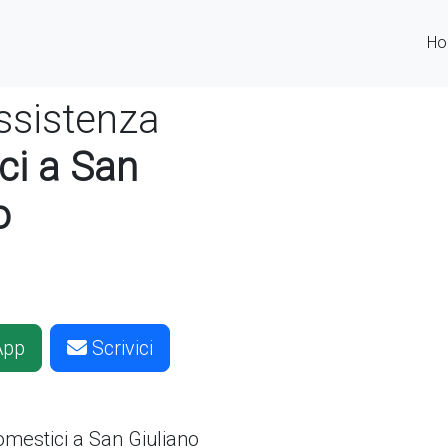
H
ssistenza
ci a San
o
App
Scrivici
domestici
a San Giuliano