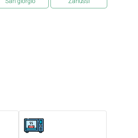
San giorgio
Zanussi