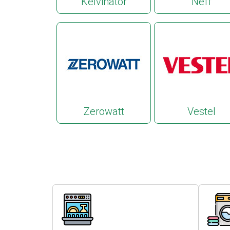
Kelvinator
Neff
Zerowatt
Vestel