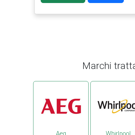
Marchi tratt
Aeg
Whirlpool