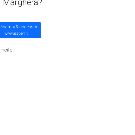
a Marghera?
Ricambi & accessori
www.assperr.it
icilio.