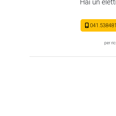
Hai un ele
041.53848
per ri