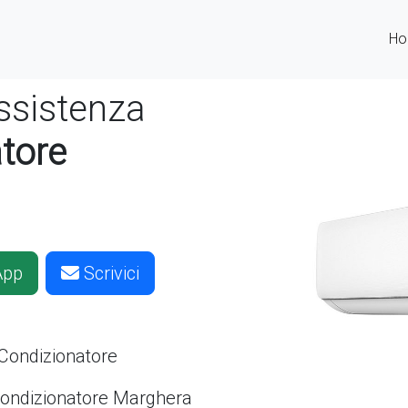
H
ssistenza
tore
App
Scrivici
 Condizionatore
 Condizionatore Marghera