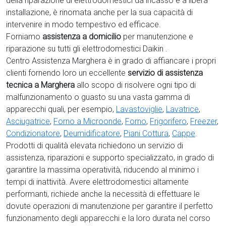
della riparazione di elettrodomestici da incasso e a libera
installazione, è rinomata anche per la sua capacità di
intervenire in modo tempestivo ed efficace.
Forniamo
assistenza a domicilio
per manutenzione e
riparazione su tutti gli elettrodomestici Daikin .
Centro Assistenza Marghera è in grado di affiancare i propri
clienti fornendo loro un eccellente
servizio di assistenza
tecnica a Marghera
allo scopo di risolvere ogni tipo di
malfunzionamento o guasto su una vasta gamma di
apparecchi quali, per esempio,
Lavastoviglie
,
Lavatrice
,
Asciugatrice
,
Forno a Microonde
,
Forno
,
Frigorifero
,
Freezer
,
Condizionatore
,
Deumidificatore
,
Piani Cottura
,
Cappe
.
Prodotti di qualità elevata richiedono un servizio di
assistenza, riparazioni e supporto specializzato, in grado di
garantire la massima operatività, riducendo al minimo i
tempi di inattività. Avere elettrodomestici
altamente
performanti, richiede anche la necessità di effettuare le
dovute operazioni di manutenzione per garantire il perfetto
funzionamento degli apparecchi e la loro durata nel corso