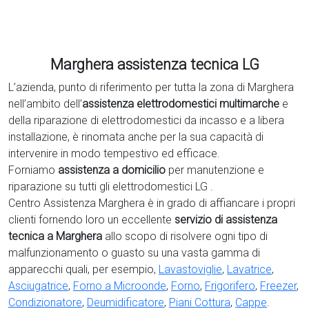
Marghera assistenza tecnica LG
L’azienda, punto di riferimento per tutta la zona di Marghera
nell’ambito dell’
assistenza elettrodomestici multimarche
e
della riparazione di elettrodomestici da incasso e a libera
installazione, è rinomata anche per la sua capacità di
intervenire in modo tempestivo ed efficace.
Forniamo
assistenza a domicilio
per manutenzione e
riparazione su tutti gli elettrodomestici LG .
Centro Assistenza Marghera è in grado di affiancare i propri
clienti fornendo loro un eccellente
servizio di assistenza
tecnica a Marghera
allo scopo di risolvere ogni tipo di
malfunzionamento o guasto su una vasta gamma di
apparecchi quali, per esempio,
Lavastoviglie
,
Lavatrice
,
Asciugatrice
,
Forno a Microonde
,
Forno
,
Frigorifero
,
Freezer
,
Condizionatore
,
Deumidificatore
,
Piani Cottura
,
Cappe
.