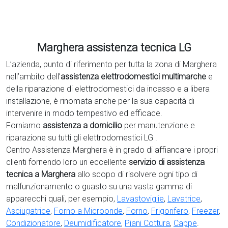
Marghera assistenza tecnica LG
L’azienda, punto di riferimento per tutta la zona di Marghera
nell’ambito dell’
assistenza elettrodomestici multimarche
e
della riparazione di elettrodomestici da incasso e a libera
installazione, è rinomata anche per la sua capacità di
intervenire in modo tempestivo ed efficace.
Forniamo
assistenza a domicilio
per manutenzione e
riparazione su tutti gli elettrodomestici LG .
Centro Assistenza Marghera è in grado di affiancare i propri
clienti fornendo loro un eccellente
servizio di assistenza
tecnica a Marghera
allo scopo di risolvere ogni tipo di
malfunzionamento o guasto su una vasta gamma di
apparecchi quali, per esempio,
Lavastoviglie
,
Lavatrice
,
Asciugatrice
,
Forno a Microonde
,
Forno
,
Frigorifero
,
Freezer
,
Condizionatore
,
Deumidificatore
,
Piani Cottura
,
Cappe
.