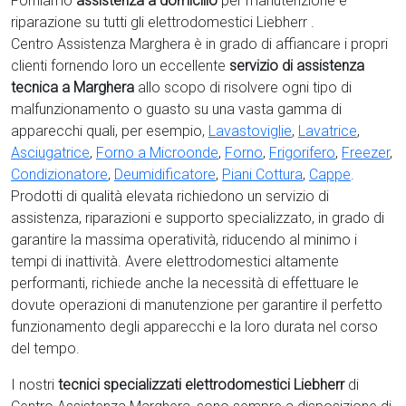
Forniamo
assistenza a domicilio
per manutenzione e
riparazione su tutti gli elettrodomestici Liebherr .
Centro Assistenza Marghera è in grado di affiancare i propri
clienti fornendo loro un eccellente
servizio di assistenza
tecnica a Marghera
allo scopo di risolvere ogni tipo di
malfunzionamento o guasto su una vasta gamma di
apparecchi quali, per esempio,
Lavastoviglie
,
Lavatrice
,
Asciugatrice
,
Forno a Microonde
,
Forno
,
Frigorifero
,
Freezer
,
Condizionatore
,
Deumidificatore
,
Piani Cottura
,
Cappe
.
Prodotti di qualità elevata richiedono un servizio di
assistenza, riparazioni e supporto specializzato, in grado di
garantire la massima operatività, riducendo al minimo i
tempi di inattività. Avere elettrodomestici
altamente
performanti, richiede anche la necessità di effettuare le
dovute operazioni di manutenzione per garantire il perfetto
funzionamento degli apparecchi e la loro durata nel corso
del tempo.
I nostri
tecnici specializzati elettrodomestici Liebherr
di