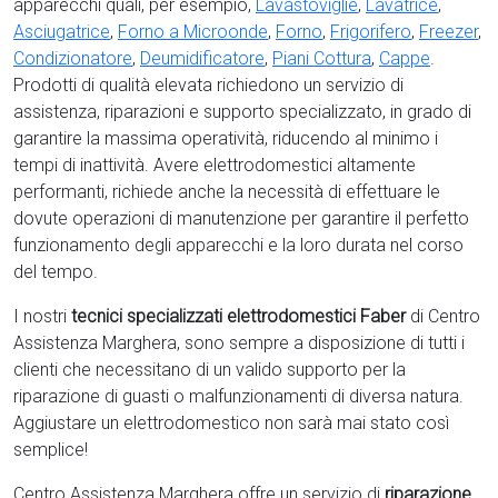
apparecchi quali, per esempio,
Lavastoviglie
,
Lavatrice
,
Asciugatrice
,
Forno a Microonde
,
Forno
,
Frigorifero
,
Freezer
,
Condizionatore
,
Deumidificatore
,
Piani Cottura
,
Cappe
.
Prodotti di qualità elevata richiedono un servizio di
assistenza, riparazioni e supporto specializzato, in grado di
garantire la massima operatività, riducendo al minimo i
tempi di inattività. Avere elettrodomestici
altamente
performanti, richiede anche la necessità di effettuare le
dovute operazioni di manutenzione per garantire il perfetto
funzionamento degli apparecchi e la loro durata nel corso
del tempo.
I nostri
tecnici specializzati elettrodomestici Faber
di Centro
Assistenza Marghera, sono sempre a disposizione di tutti i
clienti che necessitano di un valido supporto per la
riparazione di guasti o malfunzionamenti di diversa natura.
Aggiustare un elettrodomestico non sarà mai stato così
semplice!
Centro Assistenza Marghera offre un servizio di
riparazione