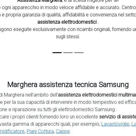
Assistenza Marghera
, è la scelta migliore per te!
 ogni apparecchio in modo veloce affidabile e accurato. Centr
e propria garanzia di qualità, affidabilità e convenienza nel setto
assistenza elettrodomestici
.
vengono eseguite esclusivamente con ricambi originali, fornendo u
sugli stessi.
Marghera assistenza tecnica Samsung
di Marghera nell’ambito dell’
assistenza elettrodomestici multima
he per la sua capacità di intervenire in modo tempestivo ed effic
ne e riparazione su tutti gli elettrodomestici Samsung .
are i propri clienti fornendo loro un eccellente
servizio di assis
 vasta gamma di apparecchi quali, per esempio,
Lavastoviglie
,
La
idificatore
,
Piani Cottura
,
Cappe
.