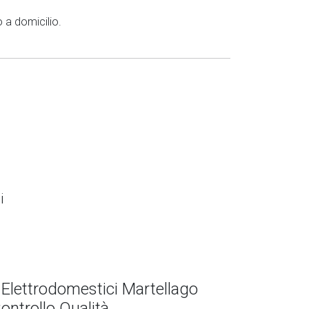
 a domicilio.
i
 Elettrodomestici Martellago
ontrollo Qualità