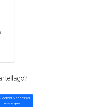
i
rtellago?
Ricambi & accessori
www.assperr.it