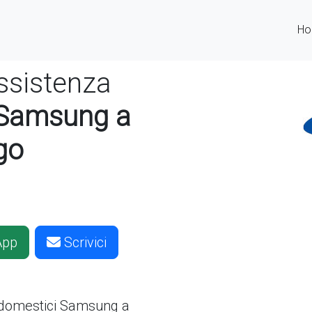
H
ssistenza
 Samsung a
go
App
Scrivici
odomestici
Samsung a