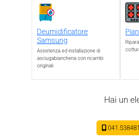
Deumidificatore
Pia
Samsung
Ripara
cottur
Assistenza ed installazione di
asciugabiancheria con ricambi
originali.
Hai un e
041.53848