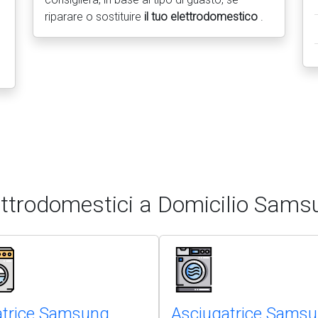
riparare o sostituire
il tuo elettrodomestico
.
ettrodomestici a Domicilio Sams
atrice Samsung
Asciugatrice Sams