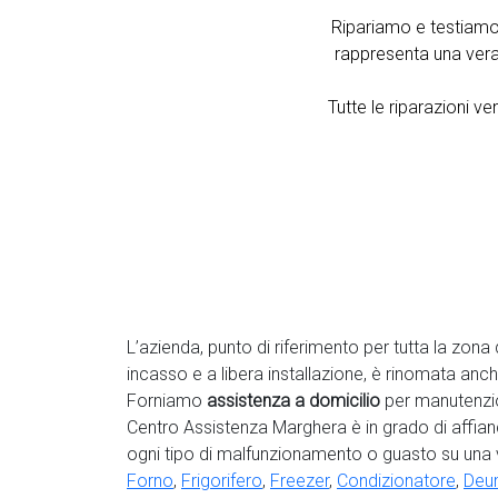
Ripariamo e testiamo
rappresenta una vera 
Tutte le riparazioni 
L’azienda, punto di riferimento per tutta la zona 
incasso e a libera installazione, è rinomata anc
Forniamo
assistenza a domicilio
per manutenzio
Centro Assistenza Marghera è in grado di affianc
ogni tipo di malfunzionamento o guasto su una
Forno
,
Frigorifero
,
Freezer
,
Condizionatore
,
Deum