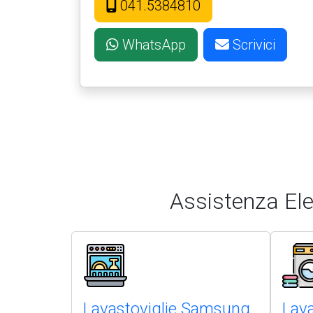
041.5384810
WhatsApp
Scrivici
Assistenza El
Lavastoviglie Samsung
Lav