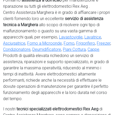
Forniamo
assistenza a domicilio
per manutenzione e
riparazione su tutti gli elettrodomestici Rex Aeg .
Centro Assistenza Marghera è in grado di affiancare i propri
clienti fornendo loro un eccellente
servizio di assistenza
tecnica a Marghera
allo scopo di risolvere ogni tipo di
malfunzionamento o guasto su una vasta gamma di
apparecchi quali, per esempio,
Lavastoviglie
,
Lavatrice
,
Asciugatrice
,
Forno a Microonde
,
Forno
,
Frigorifero
,
Freezer
,
Condizionatore
,
Deumidificatore
,
Piani Cottura
,
Cappe
.
Prodotti di qualità elevata richiedono un servizio di
assistenza, riparazioni e supporto specializzato, in grado di
garantire la massima operatività, riducendo al minimo i
tempi di inattività. Avere elettrodomestici
altamente
performanti, richiede anche la necessità di effettuare le
dovute operazioni di manutenzione per garantire il perfetto
funzionamento degli apparecchi e la loro durata nel corso
del tempo.
I nostri
tecnici specializzati elettrodomestici Rex Aeg
di