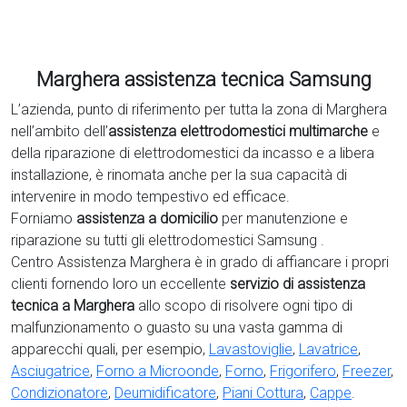
Marghera assistenza tecnica Samsung
L’azienda, punto di riferimento per tutta la zona di Marghera
nell’ambito dell’
assistenza elettrodomestici multimarche
e
della riparazione di elettrodomestici da incasso e a libera
installazione, è rinomata anche per la sua capacità di
intervenire in modo tempestivo ed efficace.
Forniamo
assistenza a domicilio
per manutenzione e
riparazione su tutti gli elettrodomestici Samsung .
Centro Assistenza Marghera è in grado di affiancare i propri
clienti fornendo loro un eccellente
servizio di assistenza
tecnica a Marghera
allo scopo di risolvere ogni tipo di
malfunzionamento o guasto su una vasta gamma di
apparecchi quali, per esempio,
Lavastoviglie
,
Lavatrice
,
Asciugatrice
,
Forno a Microonde
,
Forno
,
Frigorifero
,
Freezer
,
Condizionatore
,
Deumidificatore
,
Piani Cottura
,
Cappe
.