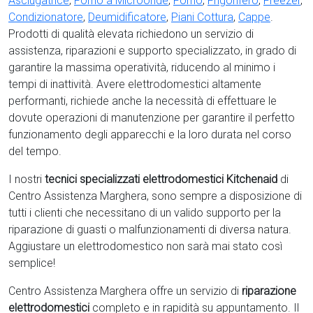
Asciugatrice
,
Forno a Microonde
,
Forno
,
Frigorifero
,
Freezer
,
Condizionatore
,
Deumidificatore
,
Piani Cottura
,
Cappe
.
Prodotti di qualità elevata richiedono un servizio di
assistenza, riparazioni e supporto specializzato, in grado di
garantire la massima operatività, riducendo al minimo i
tempi di inattività. Avere elettrodomestici
altamente
performanti, richiede anche la necessità di effettuare le
dovute operazioni di manutenzione per garantire il perfetto
funzionamento degli apparecchi e la loro durata nel corso
del tempo.
I nostri
tecnici specializzati elettrodomestici Kitchenaid
di
Centro Assistenza Marghera, sono sempre a disposizione di
tutti i clienti che necessitano di un valido supporto per la
riparazione di guasti o malfunzionamenti di diversa natura.
Aggiustare un elettrodomestico non sarà mai stato così
semplice!
Centro Assistenza Marghera offre un servizio di
riparazione
elettrodomestici
completo e in rapidità su appuntamento. Il