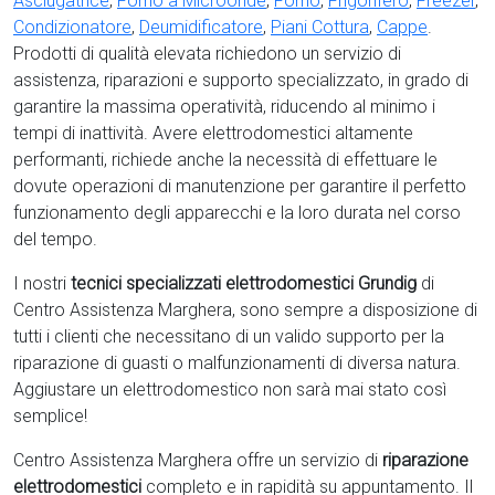
Asciugatrice
,
Forno a Microonde
,
Forno
,
Frigorifero
,
Freezer
,
Condizionatore
,
Deumidificatore
,
Piani Cottura
,
Cappe
.
Prodotti di qualità elevata richiedono un servizio di
assistenza, riparazioni e supporto specializzato, in grado di
garantire la massima operatività, riducendo al minimo i
tempi di inattività. Avere elettrodomestici
altamente
performanti, richiede anche la necessità di effettuare le
dovute operazioni di manutenzione per garantire il perfetto
funzionamento degli apparecchi e la loro durata nel corso
del tempo.
I nostri
tecnici specializzati elettrodomestici Grundig
di
Centro Assistenza Marghera, sono sempre a disposizione di
tutti i clienti che necessitano di un valido supporto per la
riparazione di guasti o malfunzionamenti di diversa natura.
Aggiustare un elettrodomestico non sarà mai stato così
semplice!
Centro Assistenza Marghera offre un servizio di
riparazione
elettrodomestici
completo e in rapidità su appuntamento. Il