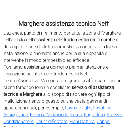
Marghera assistenza tecnica Neff
L’azienda, punto di riferimento per tutta la zona di Marghera
nell’ambito dell’
assistenza elettrodomestici multimarche
e
della riparazione di elettrodomestici da incasso e a libera
installazione, è rinomata anche per la sua capacità di
intervenire in modo tempestivo ed efficace.
Forniamo
assistenza a domicilio
per manutenzione e
riparazione su tutti gli elettrodomestici Neff .
Centro Assistenza Marghera è in grado di affiancare i propri
clienti fornendo loro un eccellente
servizio di assistenza
tecnica a Marghera
allo scopo di risolvere ogni tipo di
malfunzionamento o guasto su una vasta gamma di
apparecchi quali, per esempio,
Lavastoviglie
,
Lavatrice
,
Asciugatrice
,
Forno a Microonde
,
Forno
,
Frigorifero
,
Freezer
,
Condizionatore
,
Deumidificatore
,
Piani Cottura
,
Cappe
.