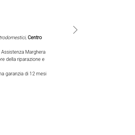
Next
ttrodomestici
,
Centro
o Assistenza Marghera
re della riparazione e
na garanzia di 12 mesi