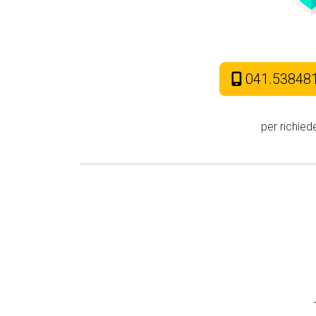
041.53848
per richied