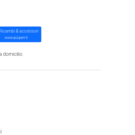
Ricambi & accessori
www.assperr.it
a domicilio.
i