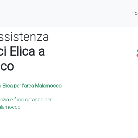
H
ssistenza
i Elica a
co
o Elica per l'area Malamocco
nzia e fuori garanzia per
Malamocco