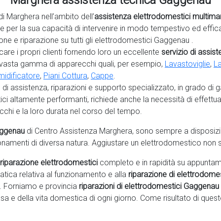
Marghera assistenza tecnica Gaggenau
di Marghera nell’ambito dell’
assistenza elettrodomestici multima
he per la sua capacità di intervenire in modo tempestivo ed effic
ne e riparazione su tutti gli elettrodomestici Gaggenau .
are i propri clienti fornendo loro un eccellente
servizio di assis
 vasta gamma di apparecchi quali, per esempio,
Lavastoviglie
,
La
idificatore
,
Piani Cottura
,
Cappe
.
o di assistenza, riparazioni e supporto specializzato, in grado di 
ici
altamente performanti, richiede anche la necessità di effettu
cchi e la loro durata nel corso del tempo.
Gaggenau
di Centro Assistenza Marghera, sono sempre a disposizione
ionamenti di diversa natura. Aggiustare un elettrodomestico non 
riparazione elettrodomestici
completo e in rapidità su appuntam
matica relativa al funzionamento e alla
riparazione di elettrodome
a. Forniamo e provincia
riparazioni di elettrodomestici Gaggenau
sa e della vita domestica di ogni giorno. Come risultato di quest