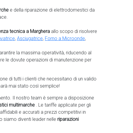
rche
e della riparazione di elettrodomestici da
ace.
tenza tecnica a Marghera
allo scopo di risolvere
vatrice
,
Asciugatrice
,
Forno a Microonde
,
garantire la massima operatività, riducendo al
are le dovute operazioni di manutenzione per
 di tutti i clienti che necessitano di un valido
sarà mai stato così semplice!
ento. Il nostro team è sempre a disposizione
stici multimarche
. Le tariffe applicate per gli
affidabili e accurati a prezzi competitivi in
o siamo diventi leader nelle
riparazioni