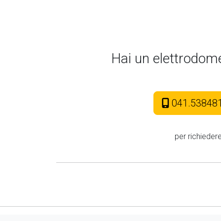
Hai un elettrodom
041.53848
per richieder