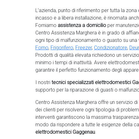
L’azienda, punto di riferimento per tutta la zona 
incasso e a libera installazione, è rinomata anc
Forniamo
assistenza a domicilio
per manutenzio
Centro Assistenza Marghera è in grado di affianc
ogni tipo di malfunzionamento o guasto su una
Forno
,
Frigorifero
,
Freezer
,
Condizionatore
,
Deum
Prodotti di qualità elevata richiedono un servizi
minimo i tempi di inattività. Avere elettrodomest
garantire il perfetto funzionamento degli appare
I nostri
tecnici specializzati elettrodomestici 
supporto per la riparazione di guasti o malfunz
Centro Assistenza Marghera offre un servizio di
dei clienti per risolvere ogni tipologia di proble
interventi garantiscono la massima trasparenz
modo da rispondere a tutte le esigenze della ca
elettrodomestici Gaggenau
.