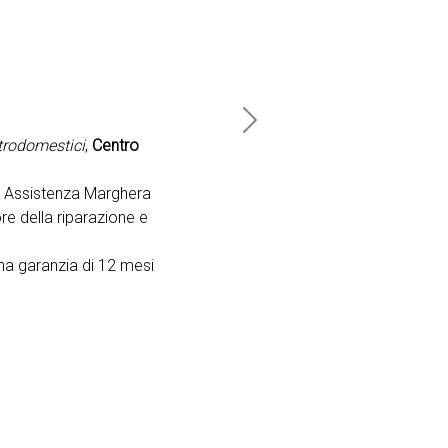
Next
ttrodomestici
,
Centro
o Assistenza Marghera
re della riparazione e
na garanzia di 12 mesi