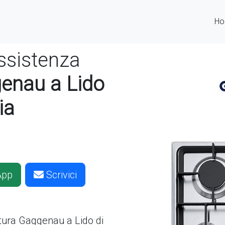
H
ssistenza
genau a Lido
ia
App
Scrivici
ttura
Gaggenau a Lido di