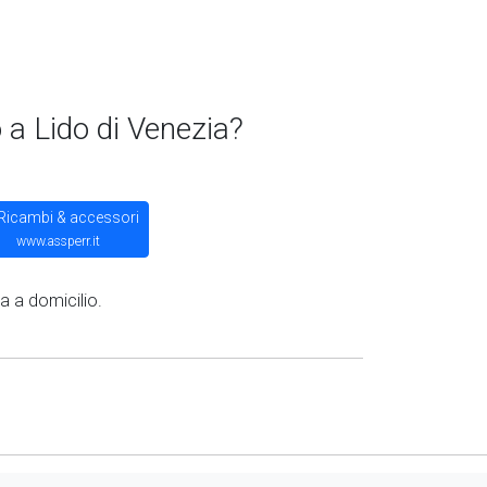
a Lido di Venezia?
Ricambi & accessori
www.assperr.it
a a domicilio.