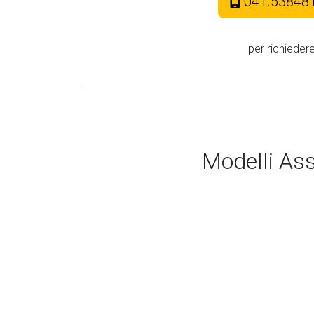
041.53848
per richieder
Modelli Ass