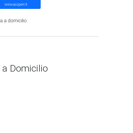
www.assperr.it
a a domicilio.
 a Domicilio