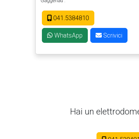
Gaggenau .
041.5384810
WhatsApp
Scrivici
Hai un elettrodom