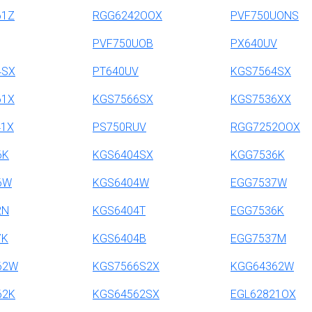
61Z
RGG6242OOX
PVF750UONS
PVF750UOB
PX640UV
4SX
PT640UV
KGS7564SX
61X
KGS7566SX
KGS7536XX
41X
PS750RUV
RGG7252OOX
6K
KGS6404SX
KGG7536K
6W
KGS6404W
EGG7537W
2N
KGS6404T
EGG7536K
7K
KGS6404B
EGG7537M
62W
KGS7566S2X
KGG64362W
62K
KGS64562SX
EGL62821OX