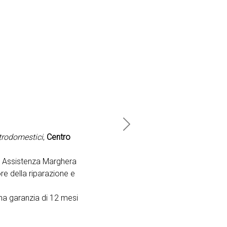
Next
ttrodomestici
,
Centro
o Assistenza Marghera
re della riparazione e
na garanzia di 12 mesi