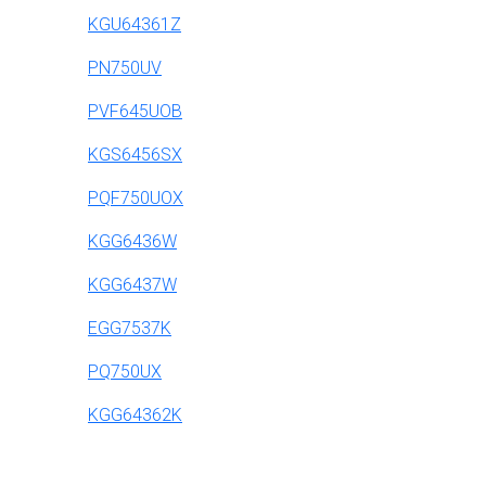
KGU64361Z
PN750UV
PVF645UOB
KGS6456SX
PQF750UOX
KGG6436W
KGG6437W
EGG7537K
PQ750UX
KGG64362K