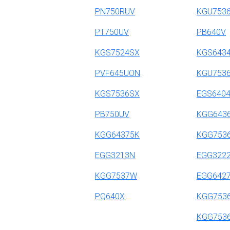
PN750RUV
KGU753
PT750UV
PB640V
KGS7524SX
KGS643
PVF645UON
KGU753
KGS7536SX
EGS640
PB750UV
KGG643
KGG64375K
KGG753
EGG3213N
EGG322
KGG7537W
EGG642
PQ640X
KGG753
KGG753