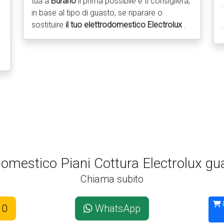
tua a
Burano
il prima possibile e ti consiglierà,
in base al tipo di guasto, se riparare o
sostituire
il tuo elettrodomestico Electrolux
.
domestico Piani Cottura Electrolux g
Chiama subito
10
WhatsApp