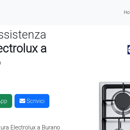
H
ssistenza
ectrolux a
o
App
Scrivici
ttura
Electrolux a Burano