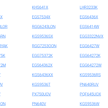
KHS641X
LHR3233K
4X
EGS7534X
EGS6436X
3LOR
RGG6243LON
EGS6414W
6RN
KGS9536SX
EGG3322NVX
3YAK
RGG7253OON
EGG6427W
75K
EGG75372K
EGG64272K
72M
EGS64362X
EGG64272W
V
KGS6436XX
KGS9536RS
UV
KGS9536T
PN640RUV
V
PX750UOV
PQF645UOX
UON
PN640V
KGS9536W