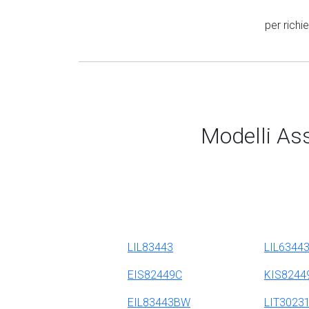
per richi
Modelli Ass
LIL83443
LIL6344
EIS82449C
KIS8244
EIL83443BW
LIT3023