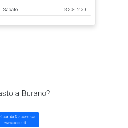
Sabato
8.30-12.30
uasto a Burano?
Ricambi & accessori
www.assperr.it