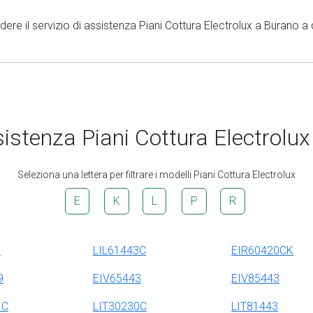
edere il servizio di assistenza Piani Cottura Electrolux a Burano a 
istenza Piani Cottura Electrolux
Seleziona una lettera per filtrare i modelli Piani Cottura Electrolux
E
K
L
P
R
3
LIL61443C
EIR60420CK
9
EIV65443
EIV85443
1C
LIT30230C
LIT81443