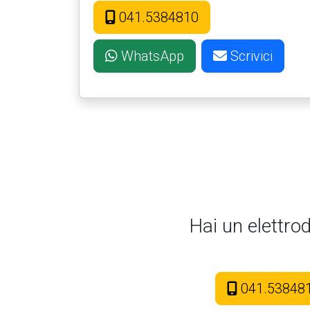
041.5384810
WhatsApp
Scrivici
Hai un elettro
041.53848