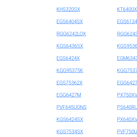
KHS320SX
KT6400X
EGS6404SX
EGS613
RGG6242LOX
RGG624
KGS6436SX
KGS953
EGS6424X
EGM634
KGG95375K
KGG753
EGS75362X
EGG642
EGG6427M
PX750X
PVF645UONS
PS640R
KGS6424SX
PX640X
KGS7534SX
PVF750