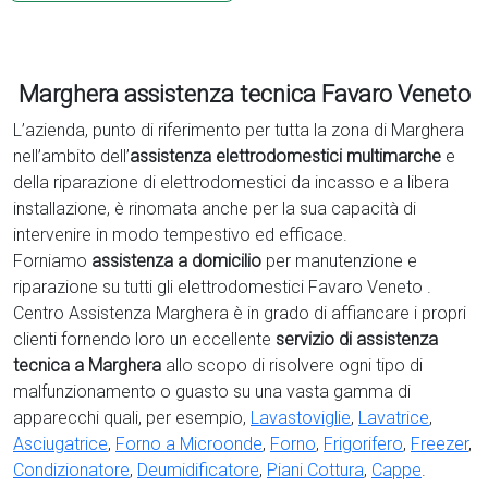
Marghera assistenza tecnica Favaro Veneto
L’azienda, punto di riferimento per tutta la zona di Marghera
nell’ambito dell’
assistenza elettrodomestici multimarche
e
della riparazione di elettrodomestici da incasso e a libera
installazione, è rinomata anche per la sua capacità di
intervenire in modo tempestivo ed efficace.
Forniamo
assistenza a domicilio
per manutenzione e
riparazione su tutti gli elettrodomestici Favaro Veneto .
Centro Assistenza Marghera è in grado di affiancare i propri
clienti fornendo loro un eccellente
servizio di assistenza
tecnica a Marghera
allo scopo di risolvere ogni tipo di
malfunzionamento o guasto su una vasta gamma di
apparecchi quali, per esempio,
Lavastoviglie
,
Lavatrice
,
Asciugatrice
,
Forno a Microonde
,
Forno
,
Frigorifero
,
Freezer
,
Condizionatore
,
Deumidificatore
,
Piani Cottura
,
Cappe
.