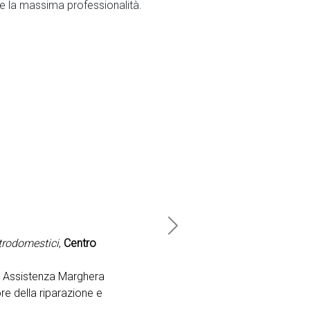
re la massima professionalità.
Next
ttrodomestici
,
Centro
o Assistenza Marghera
re della riparazione e