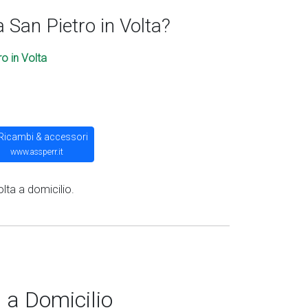
 San Pietro in Volta?
o in Volta
Ricambi & accessori
www.assperr.it
olta a domicilio.
 a Domicilio