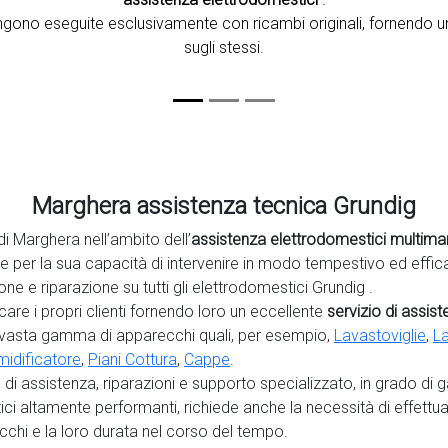
vengono eseguite esclusivamente con ricambi originali, fornendo u
sugli stessi.
Marghera assistenza tecnica Grundig
di Marghera nell’ambito dell’
assistenza elettrodomestici multima
he per la sua capacità di intervenire in modo tempestivo ed effic
e e riparazione su tutti gli elettrodomestici Grundig .
are i propri clienti fornendo loro un eccellente
servizio di assis
 vasta gamma di apparecchi quali, per esempio,
Lavastoviglie
,
La
idificatore
,
Piani Cottura
,
Cappe
.
o di assistenza, riparazioni e supporto specializzato, in grado di 
ici
altamente performanti, richiede anche la necessità di effettu
cchi e la loro durata nel corso del tempo.