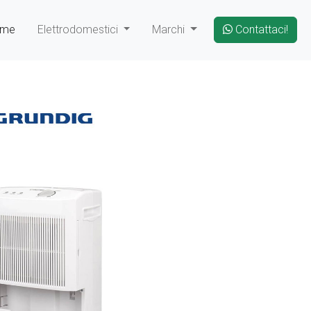
ome
Elettrodomestici
Marchi
Contattaci!