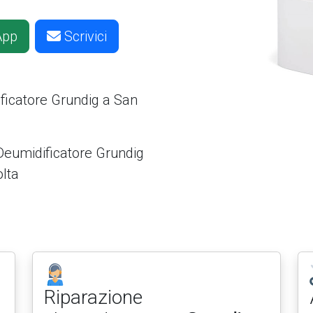
App
Scrivici
ificatore
Grundig a San
 Deumidificatore Grundig
olta
Riparazione