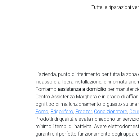
Tutte le riparazioni 
L’azienda, punto di riferimento per tutta la zona 
incasso e a libera installazione, è rinomata anc
Forniamo
assistenza a domicilio
per manutenzion
Centro Assistenza Marghera è in grado di affianc
ogni tipo di malfunzionamento o guasto su una
Forno
,
Frigorifero
,
Freezer
,
Condizionatore
,
Deum
Prodotti di qualità elevata richiedono un servizi
minimo i tempi di inattività. Avere elettrodomest
garantire il perfetto funzionamento degli appare