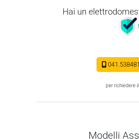
Hai un elettrodomest
041.53848
per richiedere i
Modelli Ass