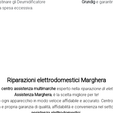
istinare gli Deumidificatore
Grundig
e garanti
a spesa eccessiva.
Second slide
Riparazioni elettrodomestici Marghera
n
centro assistenza multimarche
esperto nella
riparazione di ele
Assistenza Marghera
, è la scelta migliore per te!
 ogni apparecchio in modo veloce affidabile e accurato. Centr
e propria garanzia di qualità, affidabilità e convenienza nel setto
assistenza elettrodomestici
.