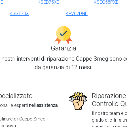
XE
KSED75XE
KSEG58PXE
KSGT73X
KFV62DNE
Garanzia
i nostri interventi di
riparazione Cappe Smeg
sono co
da garanzia di 12 mesi.
ecializzato
Riparazion
Controllo Qu
onali e esperti
nell'assistenza
Il nostro team è c
ristinare gli Cappe Smeg in
grado di offrire un
cessiva.
garantire la mass