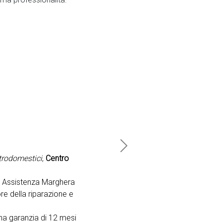
Next
ttrodomestici
,
Centro
o Assistenza Marghera
re della riparazione e
na garanzia di 12 mesi