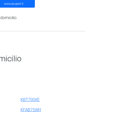
www.assperr.it
 domicilio.
icilio
KBT700XE
KFAB75WH