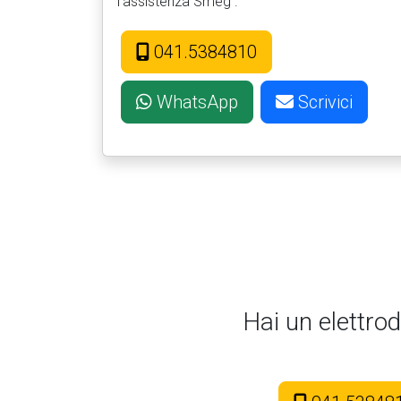
l'assistenza Smeg .
041.5384810
WhatsApp
Scrivici
Hai un elettro