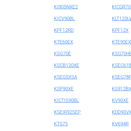
KI905NXE2
KICGR70
KICV90BL
KLT120
KPF12RD
KPF12X
KTE60EX
KTE90EX
KSG70E
KSG70H
KSCB120XE
KSEC61
KSEG5XSA
KSEG78
KSP90XE
KS912B
KICTIS90BL
KV90XE
KSEIR92SEP
KDD90V
KTS75
KV694R