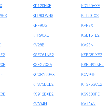
X
KD120HXE
KD150HXE
LWHS
KLT90LWHS
KLT90LXS
KPF9OG
KPF9X
KTR90XE
KSET61E2
E
KV28B
KV28N
BE2
KSEC61NE2
KSEC81XE2
PXE
KSEG7XSA
KSEIR92NE2
XE
KCORN90VX
KCV9BE
KTS75BCE2
KTS75SCE2
XBE
KS912BXE2
KS9500PE
KV394N
KV194N