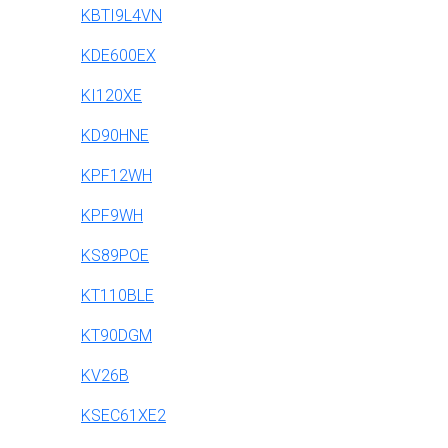
KBTI9L4VN
KDE600EX
KI120XE
KD90HNE
KPF12WH
KPF9WH
KS89POE
KT110BLE
KT90DGM
KV26B
KSEC61XE2