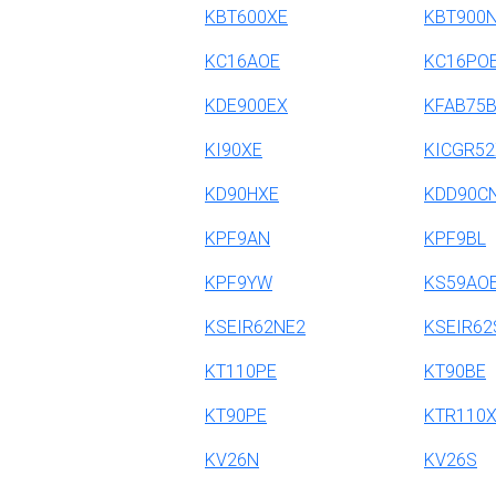
KBT600XE
KBT900
KC16AOE
KC16PO
KDE900EX
KFAB75B
KI90XE
KICGR52
KD90HXE
KDD90C
KPF9AN
KPF9BL
KPF9YW
KS59AO
KSEIR62NE2
KSEIR62
KT110PE
KT90BE
KT90PE
KTR110
KV26N
KV26S