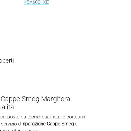
KSA600HXE
perti
e Cappe Smeg Marghera:
alità
omposto da tecnici qualificati e cortesi in
 servizio di
riparazione Cappe Smeg
e
ima professionalità.