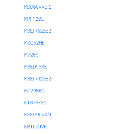
KDD60VXE-2
KPF12BL
KSEIR62BE2
KSG52HE
KV28S
KSED95XE
KSEIR92SE2
KCV9NE2
KTS75SE2
KSEG90VXN
KBT600VE