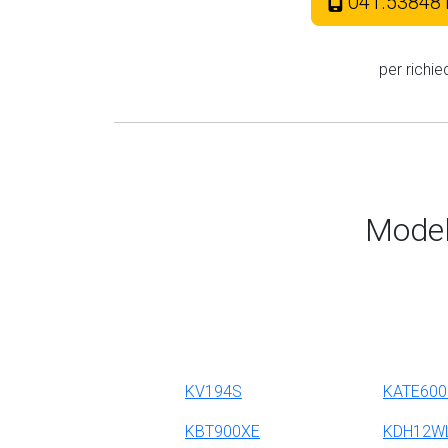
041.53848
per richie
Model
KV194S
KATE600
KBT900XE
KDH12W