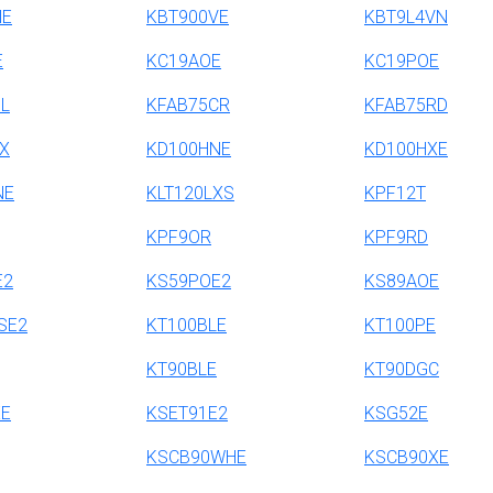
NE
KBT900VE
KBT9L4VN
E
KC19AOE
KC19POE
L
KFAB75CR
KFAB75RD
X
KD100HNE
KD100HXE
NE
KLT120LXS
KPF12T
KPF9OR
KPF9RD
E2
KS59POE2
KS89AOE
SE2
KT100BLE
KT100PE
KT90BLE
KT90DGC
XE
KSET91E2
KSG52E
KSCB90WHE
KSCB90XE