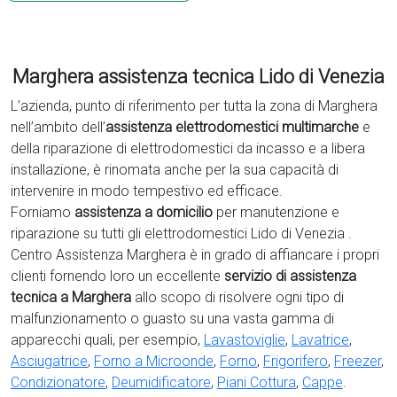
Marghera assistenza tecnica Lido di Venezia
L’azienda, punto di riferimento per tutta la zona di Marghera
nell’ambito dell’
assistenza elettrodomestici multimarche
e
della riparazione di elettrodomestici da incasso e a libera
installazione, è rinomata anche per la sua capacità di
intervenire in modo tempestivo ed efficace.
Forniamo
assistenza a domicilio
per manutenzione e
riparazione su tutti gli elettrodomestici Lido di Venezia .
Centro Assistenza Marghera è in grado di affiancare i propri
clienti fornendo loro un eccellente
servizio di assistenza
tecnica a Marghera
allo scopo di risolvere ogni tipo di
malfunzionamento o guasto su una vasta gamma di
apparecchi quali, per esempio,
Lavastoviglie
,
Lavatrice
,
Asciugatrice
,
Forno a Microonde
,
Forno
,
Frigorifero
,
Freezer
,
Condizionatore
,
Deumidificatore
,
Piani Cottura
,
Cappe
.