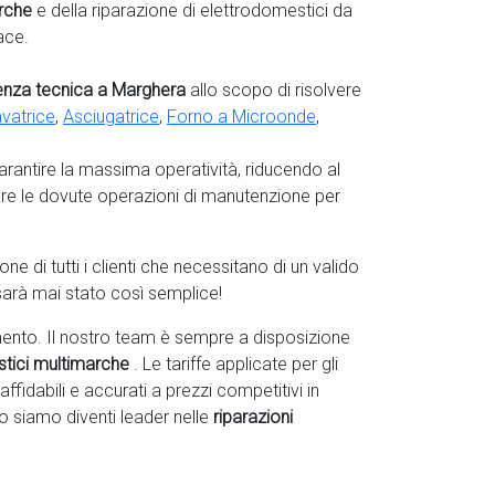
rche
e della riparazione di elettrodomestici da
ace.
tenza tecnica a Marghera
allo scopo di risolvere
vatrice
,
Asciugatrice
,
Forno a Microonde
,
garantire la massima operatività, riducendo al
are le dovute operazioni di manutenzione per
 di tutti i clienti che necessitano di un valido
sarà mai stato così semplice!
ento. Il nostro team è sempre a disposizione
stici multimarche
. Le tariffe applicate per gli
affidabili e accurati a prezzi competitivi in
o siamo diventi leader nelle
riparazioni