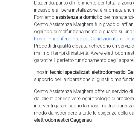
L’azienda, punto di riferimento per tutta la zona 
incasso e a libera installazione, è rinomata anc
Forniamo
assistenza a domicilio
per manutenzio
Centro Assistenza Marghera è in grado di affianc
ogni tipo di malfunzionamento o guasto su una
Forno
,
Frigorifero
,
Freezer
,
Condizionatore
,
Deum
Prodotti di qualità elevata richiedono un servizi
minimo i tempi di inattività. Avere elettrodomest
garantire il perfetto funzionamento degli appare
I nostri
tecnici specializzati elettrodomestici 
supporto per la riparazione di guasti o malfunz
Centro Assistenza Marghera offre un servizio di
dei clienti per risolvere ogni tipologia di proble
interventi garantiscono la massima trasparenz
modo da rispondere a tutte le esigenze della ca
elettrodomestici Gaggenau
.