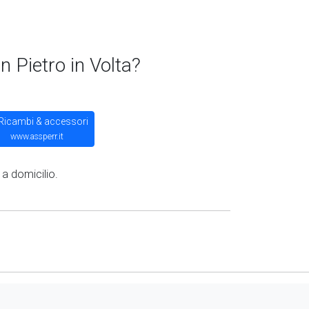
 Pietro in Volta?
Ricambi & accessori
www.assperr.it
 a domicilio.