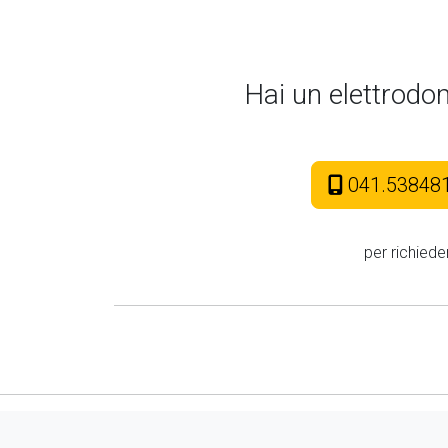
Hai un elettrodo
041.53848
per richiede