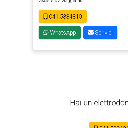
l'assistenza Gaggenau .
041.5384810
WhatsApp
Scrivici
Hai un elettrodo