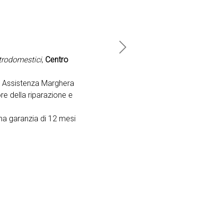
Next
ttrodomestici
,
Centro
o Assistenza Marghera
re della riparazione e
na garanzia di 12 mesi