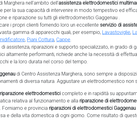
di Marghera nell’ambito dell’
assistenza elettrodomestici multima
he per la sua capacità di intervenire in modo tempestivo ed effic
ne e riparazione su tutti gli elettrodomestici Gaggenau .
are i propri clienti fornendo loro un eccellente
servizio di assis
 vasta gamma di apparecchi quali, per esempio,
Lavastoviglie
,
La
idificatore
,
Piani Cottura
,
Cappe
.
o di assistenza, riparazioni e supporto specializzato, in grado di 
ici
altamente performanti, richiede anche la necessità di effettu
cchi e la loro durata nel corso del tempo.
Gaggenau
di Centro Assistenza Marghera, sono sempre a disposizione
ionamenti di diversa natura. Aggiustare un elettrodomestico non 
riparazione elettrodomestici
completo e in rapidità su appuntam
matica relativa al funzionamento e alla
riparazione di elettrodome
a. Forniamo e provincia
riparazioni di elettrodomestici Gaggenau
sa e della vita domestica di ogni giorno. Come risultato di quest