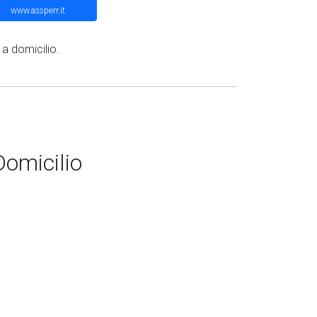
www.assperr.it
 a domicilio.
omicilio