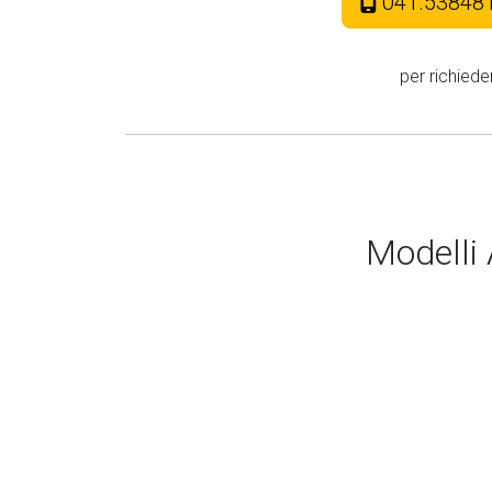
041.53848
per richiede
Modelli