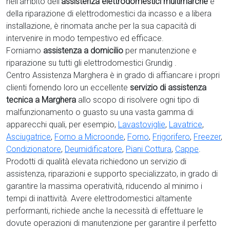
nell’ambito dell’
assistenza elettrodomestici multimarche
e
della riparazione di elettrodomestici da incasso e a libera
installazione, è rinomata anche per la sua capacità di
intervenire in modo tempestivo ed efficace.
Forniamo
assistenza a domicilio
per manutenzione e
riparazione su tutti gli elettrodomestici Grundig .
Centro Assistenza Marghera è in grado di affiancare i propri
clienti fornendo loro un eccellente
servizio di assistenza
tecnica a Marghera
allo scopo di risolvere ogni tipo di
malfunzionamento o guasto su una vasta gamma di
apparecchi quali, per esempio,
Lavastoviglie
,
Lavatrice
,
Asciugatrice
,
Forno a Microonde
,
Forno
,
Frigorifero
,
Freezer
,
Condizionatore
,
Deumidificatore
,
Piani Cottura
,
Cappe
.
Prodotti di qualità elevata richiedono un servizio di
assistenza, riparazioni e supporto specializzato, in grado di
garantire la massima operatività, riducendo al minimo i
tempi di inattività. Avere elettrodomestici
altamente
performanti, richiede anche la necessità di effettuare le
dovute operazioni di manutenzione per garantire il perfetto